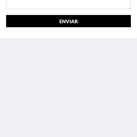
ENVIAR
Sardja Uluwatu
Sardja Uluwatu, Uluwatu
Badung Bali 80361
Indonesia
08155734455
Español
2026
All rights reserved
Powered by
Canvas