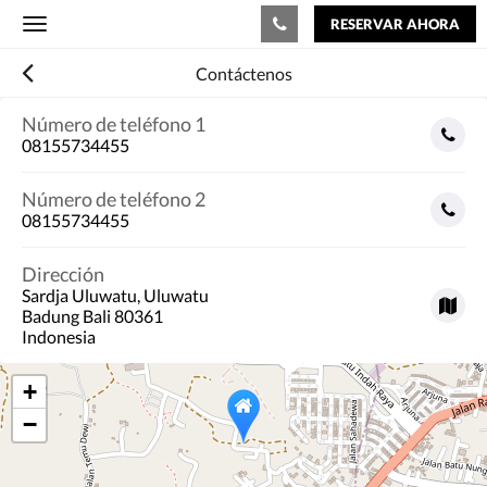
RESERVAR AHORA
Toggle
navigation
Contáctenos
Número de teléfono 1
08155734455
Número de teléfono 2
08155734455
Dirección
Sardja Uluwatu, Uluwatu
Badung Bali 80361
Indonesia
+
−